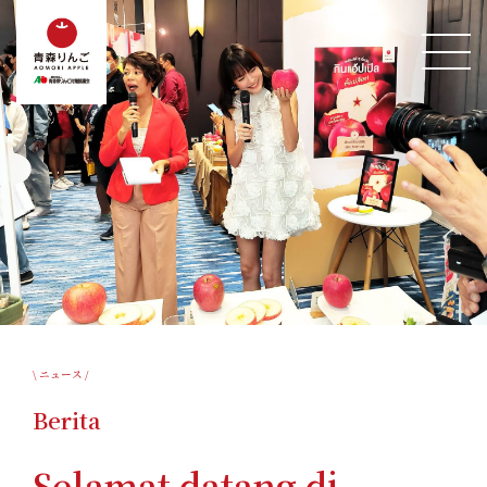
\ ニュース /
Berita
Selamat datang di